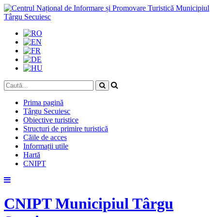
Prima pagină
Târgu Secuiesc
Obiective turistice
Structuri de primire turistică
Căile de acces
Informații utile
Hartă
CNIPT
Skip
to
content
CNIPT Municipiul Târgu