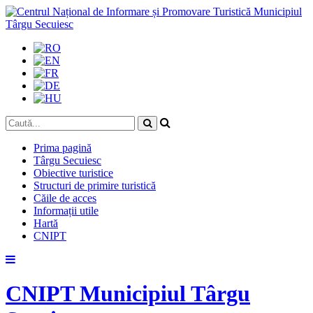
Prima pagină
Târgu Secuiesc
Obiective turistice
Structuri de primire turistică
Căile de acces
Informații utile
Hartă
CNIPT
Skip
to
content
CNIPT Municipiul Târgu