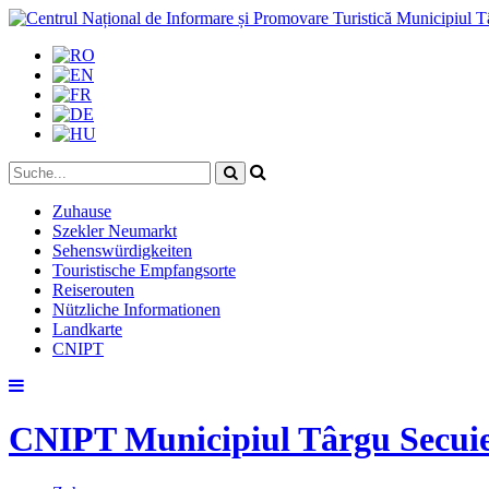
Zuhause
Szekler Neumarkt
Sehenswürdigkeiten
Touristische Empfangsorte
Reiserouten
Nützliche Informationen
Landkarte
CNIPT
Skip
to
content
CNIPT Municipiul Târgu Secui