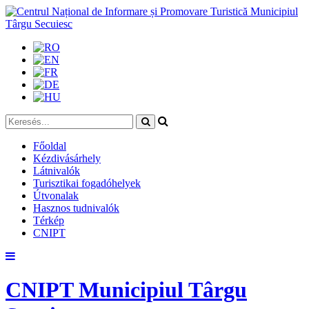
Főoldal
Kézdivásárhely
Látnivalók
Turisztikai fogadóhelyek
Útvonalak
Hasznos tudnivalók
Térkép
CNIPT
Skip
to
content
CNIPT Municipiul Târgu