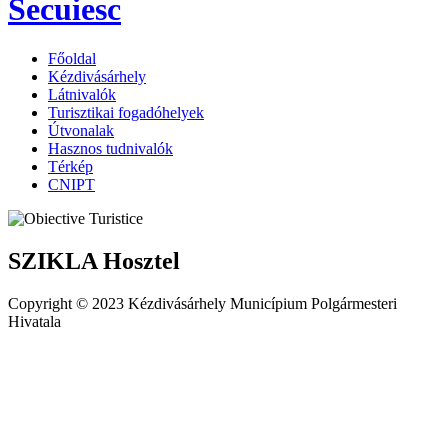
Secuiesc
Főoldal
Kézdivásárhely
Látnivalók
Turisztikai fogadóhelyek
Útvonalak
Hasznos tudnivalók
Térkép
CNIPT
SZIKLA Hosztel
Copyright © 2023 Kézdivásárhely Municípium Polgármesteri
Hivatala