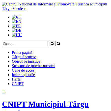
Prima pagină
Târgu Secuiesc
Obiective turistice
Structuri de primire turistică
Căile de acces
Informații utile
Hartă
CNIPT
Skip
to
content
CNIPT Municipiul Târgu